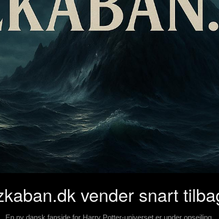
zkaban.dk vender snart tilba
En ny dansk fanside for Harry Potter-universet er under opsejling.